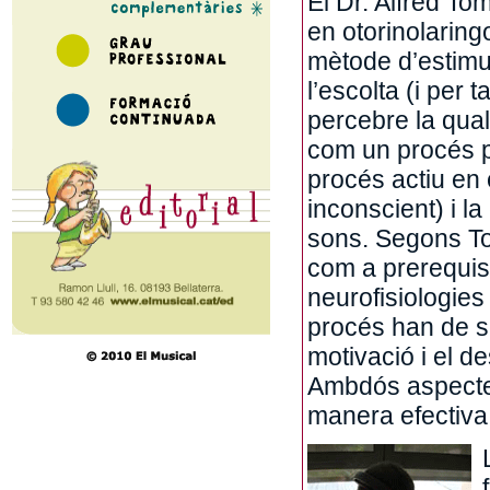
El Dr. Alfred To
en otorinolaring
mètode d’estimul
l’escolta (i per 
percebre la quali
com un procés p
procés actiu en 
inconscient) i l
sons. Segons Tom
com a prerequisit
neurofisiologie
procés han de se
motivació i el d
Ambdós aspectes
manera efectiva