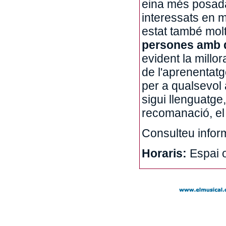
eina més posada 
interessats en m
estat també molt
persones amb d
evident la millor
de l'aprenentatg
per a qualsevol 
sigui llenguatge
recomanació, el 
Consulteu infor
Horaris:
Espai o