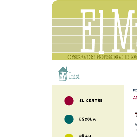
FO
A
A
m