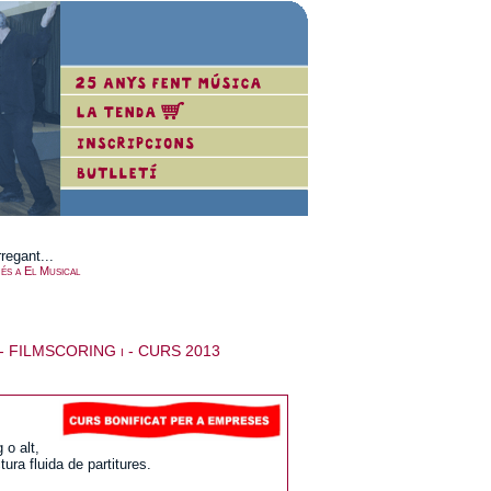
regant...
és a El Musical
- FILMSCORING i - CURS 2013
 o alt,
ura fluida de partitures.